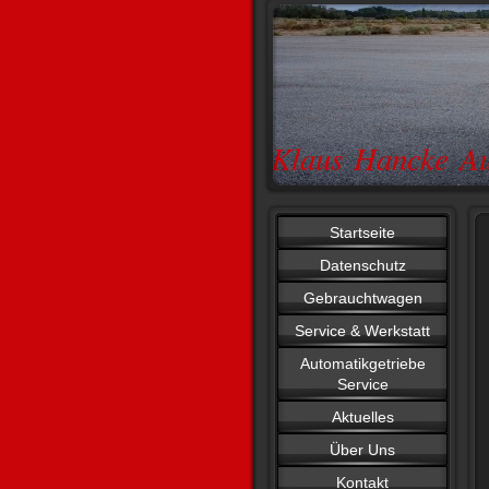
Klaus Hancke Au
Startseite
Datenschutz
Gebrauchtwagen
Service & Werkstatt
Automatikgetriebe
Service
Aktuelles
Über Uns
Kontakt